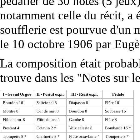
pédalier de 30 notes (5 jeux
notamment celle du récit, a 
soufflerie est pourvue d'un
le 10 octobre 1906 par
Eugè
La composition était probabl
trouve dans les "Notes sur l
I - Grand Orgue
II - Positif expr.
III - Récit expr.
Pédale
Bourdon 16
Salicional 8
Diapason 8
Flûte 16
Montre 8
Cor de nuit 8
Bourdon 8
Soubasse 16
Flûte harm. 8
Flûte douce 4
Gambe 8
Flûte 8
Prestant 4
Octavin 2 *
Voix céleste 8
Bombarde 16 *
Trompette 8 *
Clarinette 8 *
Flûte octaviante 4
Trompette 8 *