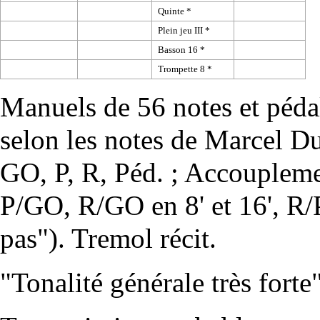
Quinte *
Plein jeu III *
Basson 16 *
Trompette 8 *
Manuels de 56 notes et pédal
selon les notes de Marcel Du
GO, P, R, Péd. ; Accouplem
P/GO, R/GO en 8' et 16', R/P
pas"). Tremol récit.
"Tonalité générale très forte"